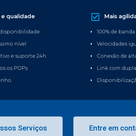
 e qualidade
Mais agilid
 disponibilidade
100% de banda
ssimo nível
Velocidades ig
ivo e suporte 24h
Conexão de alt
os os POPs
Link com dupla
enho
Disponibilizaçã
ssos Serviços
Entre em cont