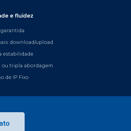
ade e fluidez
 garantida
uais: download/upload
a estabilidade
 ou tripla abordagem
o de IP Fixo
ato